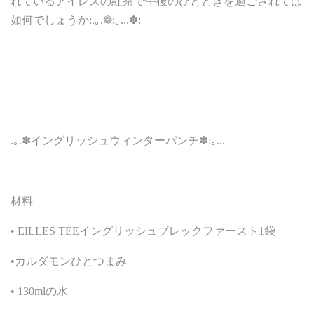
れているアイレスの紅茶で午後のひとときを過ごされては
如何でしょうか:.｡.❁:｡...✽:
.｡.✽イングリッシュウィンターパンチ✽:｡...
材料
• EILLES TEEイングリッシュブレックファースト1袋
•カルダモンひとつまみ
• 130mlの水